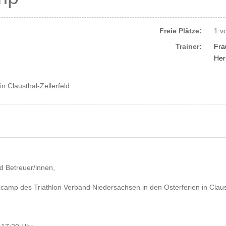
Freie Plätze:
1 v
Trainer:
Fra
Her
n Clausthal-Zellerfeld
nd Betreuer/innen,
camp des Triathlon Verband Niedersachsen in den Osterferien in Clausth