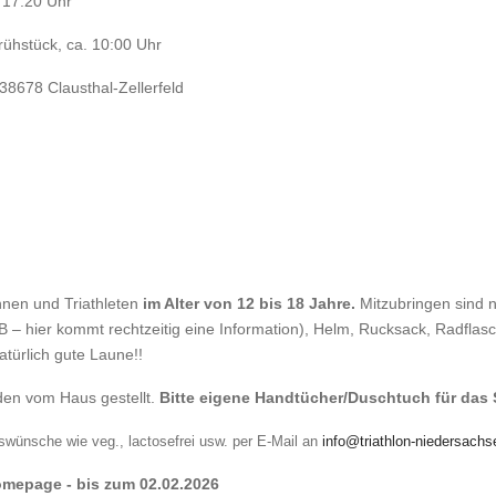
 17:20 Uhr
ühstück, ca. 10:00 Uhr
38678 Clausthal-Zellerfeld
innen und Triathleten
im Alter von 12 bis 18 Jahre.
Mitzubringen sind
TB – hier kommt rechtzeitig eine Information), Helm, Rucksack, Radflas
türlich gute Laune!!
den vom Haus gestellt.
Bitte eigene Handtücher/Duschtuch für das
ünsche wie veg., lactosefrei usw. per E-Mail an
info@triathlon-niedersachs
mepage - bis zum 02.02.2026