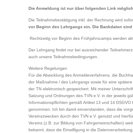
Die Anmeldung ist nur über folgenden Link möglic
Die Teilnahmebestätigung inkl. der Rechnung wird sofo
vor Beginn des Lehrgangs ein. Die Bankdaten sind
Rechtzeitig vor Beginn des Frühjahrscamps werden akt
Der Lehrgang findet nur bei ausreichender Teilnehmerzah
auch unsere Teilnahmebedingungen.
Weitere Regelungen
Für die Abwicklung des Anmeldeverfahrens, die Buchhal
der Maßnahme / des Lehrgangs sowie für eine später
der TN elektronisch gespeichert. Mit meiner Unterschri
Satzung und Ordnungen des TVN e.V. in der jeweils gül
Informationspflichten gemäß Artikel 13 und 14 DSGVO 
genommen. Ich bin damit einverstanden, dass die vor
Vereinszwecken durch den TVN e.V. genutzt und hierfür
Vereins (z.B. zur Bildung von Fahrgemeinschaften) wei
bekannt, dass die Einwilligung in die Datenverarbeitung