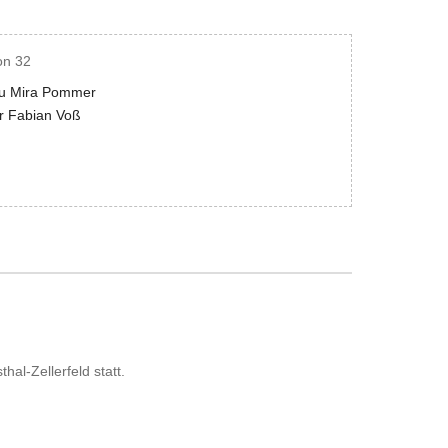
on 32
u Mira Pommer
r Fabian Voß
al-Zellerfeld statt.