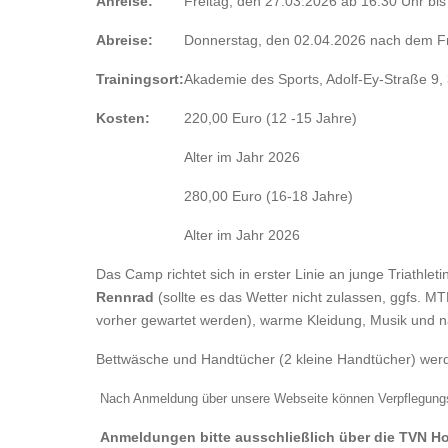
Anreise:
Freitag, den 27.03.2026 ab 16:30 Uhr bis
Abreise:
Donnerstag, den 02.04.2026 nach dem Fr
Trainingsort:
Akademie des Sports, Adolf-Ey-Straße 9, 
Kosten:
220,00 Euro (12 -15 Jahre)
Alter im Jahr 2026
280,00 Euro (16-18 Jahre)
Alter im Jahr 2026
Das Camp richtet sich in erster Linie an junge Triathlet
Rennrad
(sollte es das Wetter nicht zulassen, ggfs. M
vorher gewartet werden), warme Kleidung, Musik und na
Bettwäsche und Handtücher (2 kleine Handtücher) wer
Nach Anmeldung über unsere Webseite können Verpflegungsw
Anmeldungen bitte ausschließlich über die TVN Ho