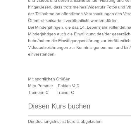
und Videos und deren anschließender Nutzung und Ver
hingewiesen, dass trotz meines Widerrufs Fotos und 
der Teilnahme an öffentlichen Veranstaltungen des Ver
Öffentlichkeitsarbeit veröffentlicht werden dürfen.
Bei Minderjährigen, die das 14. Lebensjahr vollendet ha
Minderjährigen auch die Einwilligung des/der gesetzliche
habe/haben die Einwilligungserklärung zur Veröffentlic
Videoaufzeichnungen zur Kenntnis genommen und bin/si
einverstanden.
Mit sportlichen Grüßen
Mira Pommer Fabian Voß
Trainerin C Trainer C
Diesen Kurs buchen
Die Buchungsfrist ist bereits abgelaufen.