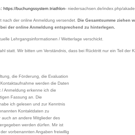
h:
https://buchungssystem.triathlon-
niedersachsen.de/index.php/akad
rt nach der online Anmeldung versendet.
Die Gesamtsumme ziehen wir
 bei der online Anmeldung entsprechend zu hinterlegen.
uelle Lehrgangsinformationen / Wetterlage verschickt.
l statt. Wir bitten um Verständnis, dass bei Rücktritt nur ein Teil der
tung, die Förderung, die Evaluation
e Kontaktaufnahme werden die Daten
ft / Anmeldung erkenne ich die
tigen Fassung an. Die
habe ich gelesen und zur Kenntnis
genannten Kontaktdaten zu
 auch an andere Mitglieder des
tergegeben werden dürfen. Mir ist
 der vorbenannten Angaben freiwillig